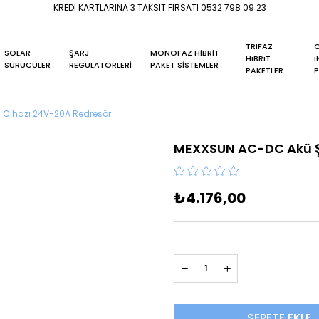
KREDI KARTLARINA 3 TAKSIT FIRSATI 0532 798 09 23
TRIFAZ
O
SOLAR
ŞARJ
MONOFAZ HiBRiT
HiBRiT
i
SÜRÜCÜLER
REGÜLATÖRLERİ
PAKET SİSTEMLER
PAKETLER
P
 Cihazı 24V-20A Redresör
MEXXSUN AC-DC Akü Şa
₺4.176,00