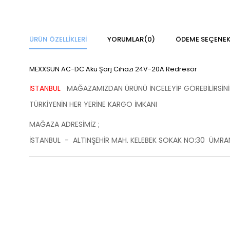
ÜRÜN ÖZELLIKLERI
YORUMLAR
(0)
ÖDEME SEÇENEK
MEXXSUN AC-DC Akü Şarj Cihazı 24V-20A Redresör
İSTANBUL
MAĞAZAMIZDAN ÜRÜNÜ İNCELEYİP GÖREBİLİRSİNİ
TÜRKİYENİN HER YERİNE KARGO İMKANI
MAĞAZA ADRESİMİZ ;
İSTANBUL - ALTINŞEHİR MAH. KELEBEK SOKAK NO:30 ÜMRAN