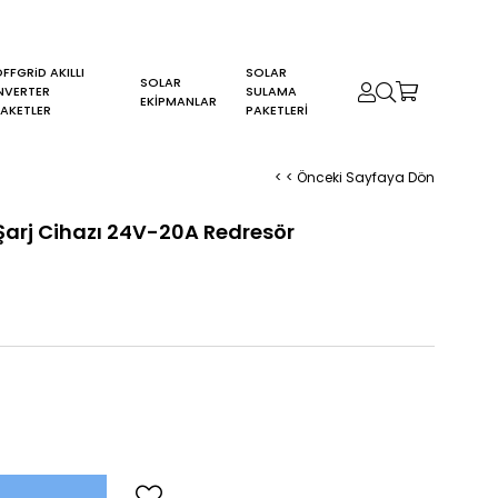
FFGRiD AKILLI
SOLAR
SOLAR
NVERTER
SULAMA
0
EKİPMANLAR
AKETLER
PAKETLERİ
< < Önceki Sayfaya Dön
rj Cihazı 24V-20A Redresör