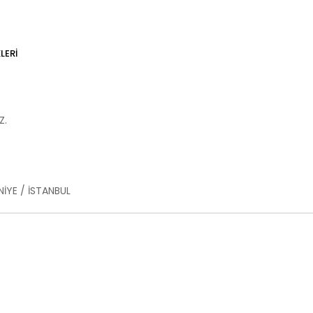
LERI
Z.
İYE / İSTANBUL