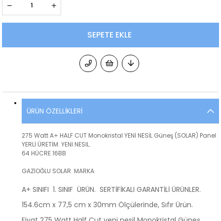
ÜRÜN ÖZELLIKLERI
275 Watt A+ HALF CUT Monokristal YENİ NESİL Güneş (SOLAR) Panel
YERLİ ÜRETİM. YENI NESIL.
64 HÜCRE 16BB
GAZİOĞLU SOLAR MARKA
A+ SINIFI 1. SINIF ÜRÜN. SERTİFİKALI GARANTİLİ ÜRÜNLER.
154.6cm x 77,5 cm x 30mm Ölçülerinde, Sıfır Ürün.
Fiyat 275 Watt Half Cut yeni nesil Monokristal Güneş