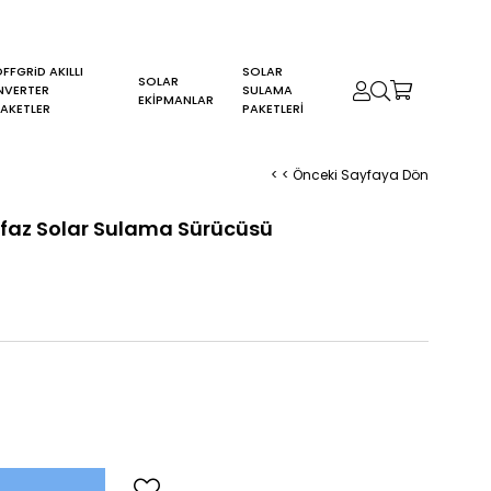
FFGRiD AKILLI
SOLAR
SOLAR
NVERTER
SULAMA
0
EKİPMANLAR
AKETLER
PAKETLERİ
< < Önceki Sayfaya Dön
rifaz Solar Sulama Sürücüsü