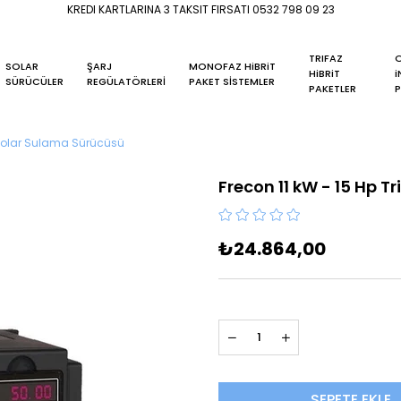
KREDI KARTLARINA 3 TAKSIT FIRSATI 0532 798 09 23
TRIFAZ
O
SOLAR
ŞARJ
MONOFAZ HiBRiT
HiBRiT
i
SÜRÜCÜLER
REGÜLATÖRLERİ
PAKET SİSTEMLER
PAKETLER
P
z Solar Sulama Sürücüsü
Frecon 11 kW - 15 Hp T
₺24.864,00