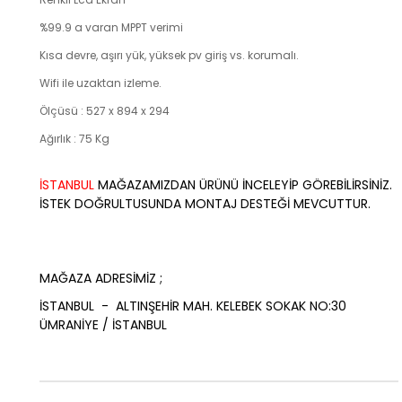
%99.9 a varan MPPT verimi
Kısa devre, aşırı yük, yüksek pv giriş vs. korumalı.
Wifi ile uzaktan izleme.
Ölçüsü : 527 x 894 x 294
Ağırlık : 75
Kg
İSTANBUL
MAĞAZAMIZDAN ÜRÜNÜ İNCELEYİP GÖREBİLİRSİNİZ.
İSTEK DOĞRULTUSUNDA MONTAJ DESTEĞİ MEVCUTTUR.
MAĞAZA ADRESİMİZ ;
İSTANBUL - ALTINŞEHİR MAH. KELEBEK SOKAK NO:30
ÜMRANİYE / İSTANBUL