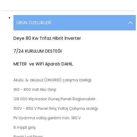
ÜRÜN ÖZELLIKLERI
Deye 80 Kw Trifaz Hibrit İnverter
7/24 KURULUM DESTEĞi
METER ve WiFİ Aparatı DAHIL.
Akülü & aküsüz (ONGRID) çalışma özelliği
160 - 800 Volt Akü Girişi
128.000 Wp kadar Güneş Paneli Bağlanabilir.
150V - 850 V Panel Giriş Voltaj Çalışma aralığı.
PV Uyanma voltaj gerilimi min. 180 V
6 mppt giriş
Renkli Lcd Ekran